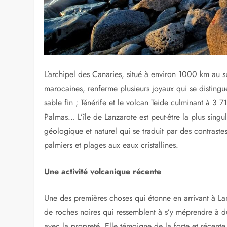
L’archipel des Canaries, situé à environ 1000 km au 
marocaines, renferme plusieurs joyaux qui se distingue
sable fin ; Ténérife et le volcan Teide culminant à 3 
Palmas… L’île de Lanzarote est peut-être la plus singul
géologique et naturel qui se traduit par des contraste
palmiers et plages aux eaux cristallines.
Une activité volcanique récente
Une des premières choses qui étonne en arrivant à Lan
de roches noires qui ressemblent à s’y méprendre à du
avec la propreté. Elle témoigne de la forte et récente