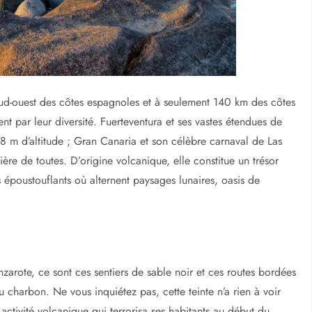
sud-ouest des côtes espagnoles et à seulement 140 km des côtes
nt par leur diversité. Fuerteventura et ses vastes étendues de
718 m d’altitude ; Gran Canaria et son célèbre carnaval de Las
ière de toutes. D’origine volcanique, elle constitue un trésor
s époustouflants où alternent paysages lunaires, oasis de
zarote, ce sont ces sentiers de sable noir et ces routes bordées
 charbon. Ne vous inquiétez pas, cette teinte n’a rien à voir
 activité volcanique qui terrorisa ses habitants au début du