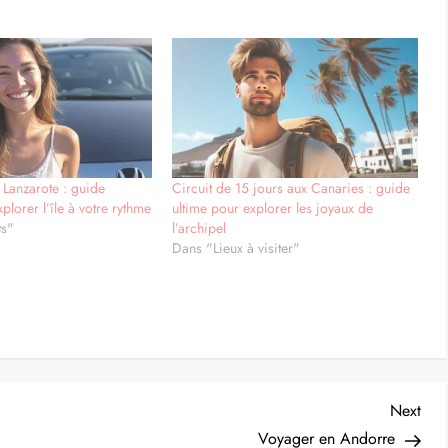
 de louer un véhicule pour l’explorer soi-même. Longue de 213
averser en une journée. Cela dit, mieux vaut prendre le temps de
t votre chemin telles que l’étonnante lagune verte d’El Golfo ou
n’est pas une destination typique de Sol y Playa comme Punta
pagayo, la côte est rocheuse et vous ne trouverez pas de
s. Mais après un séjour détente dans un village du Club Med à
ure à vos prochaines vacances.