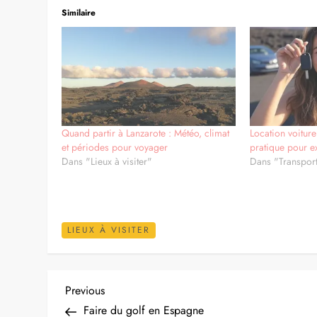
Lanzarote, une île à explorer soi-même
Une des meilleures façons de connaître Lanzarote est
km et large de 25 km, sa petite taille permet de la tr
s’arrêter pour contempler les merveilles qui croiseron
le Jardin de Cactus. Vous l’aurez compris, Lanzarote 
Cana ou Cancún. A l’image de la superbe plage de Pa
plages de sable blanc longues de plusieurs kilomètre
Cancún, vous serez ravi d’ajouter une touche d’avent
Similaire