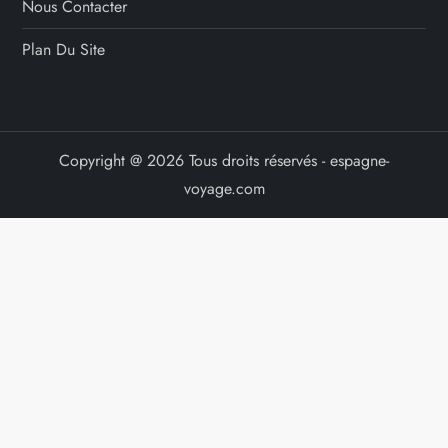
a
Nous Contacter
Plan Du Site
t
i
o
Copyright @ 2026 Tous droits réservés - espagne-
voyage.com
n
s