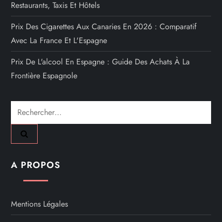
Restaurants, Taxis Et Hôtels
d
Prix Des Cigarettes Aux Canaries En 2026 : Comparatif
e
Avec La France Et L'Espagne
s
Prix De L'alcool En Espagne : Guide Des Achats À La
Frontière Espagnole
p
u
Rechercher :
b
l
A PROPOS
i
c
Mentions Légales