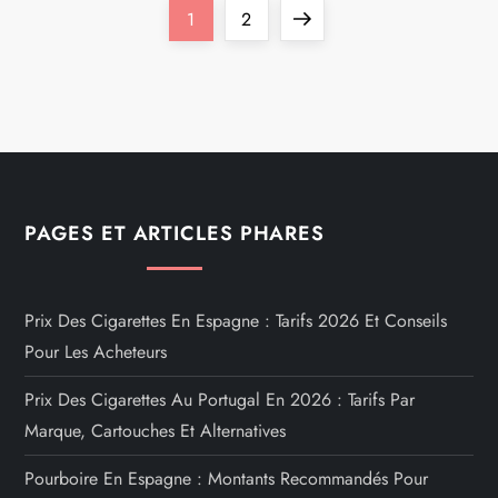
P
Page
Page
Next
1
2
a
page
g
i
n
PAGES ET ARTICLES PHARES
a
t
Prix Des Cigarettes En Espagne : Tarifs 2026 Et Conseils
Pour Les Acheteurs
i
Prix Des Cigarettes Au Portugal En 2026 : Tarifs Par
o
Marque, Cartouches Et Alternatives
n
Pourboire En Espagne : Montants Recommandés Pour