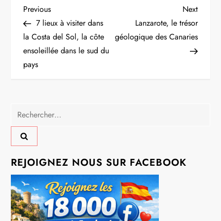
N
Previous
Next
Previous
Next
Post
Post
7 lieux à visiter dans
Lanzarote, le trésor
a
la Costa del Sol, la côte
géologique des Canaries
ensoleillée dans le sud du
v
pays
i
g
Rechercher :
a
t
REJOIGNEZ NOUS SUR FACEBOOK
i
o