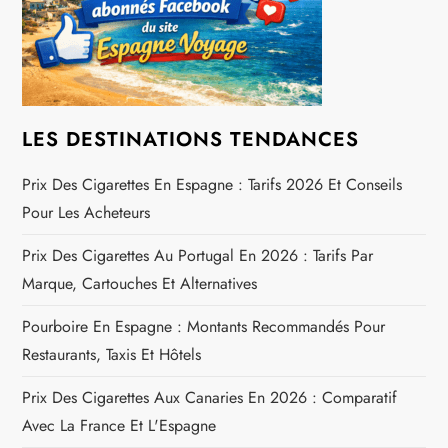
n
d
e
l
LES DESTINATIONS TENDANCES
’
Prix Des Cigarettes En Espagne : Tarifs 2026 Et Conseils
Pour Les Acheteurs
a
Prix Des Cigarettes Au Portugal En 2026 : Tarifs Par
r
Marque, Cartouches Et Alternatives
t
Pourboire En Espagne : Montants Recommandés Pour
Restaurants, Taxis Et Hôtels
i
Prix Des Cigarettes Aux Canaries En 2026 : Comparatif
c
Avec La France Et L'Espagne