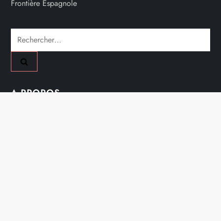
Frontière Espagnole
Rechercher :
A PROPOS
Mentions Légales
Nous Contacter
Plan Du Site