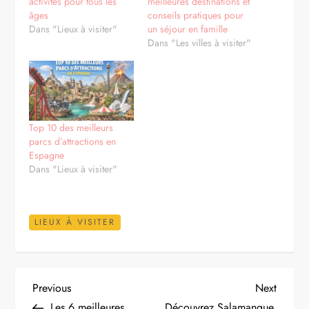
activités pour tous les
meilleures destinations et
âges
conseils pratiques pour
Dans "Lieux à visiter"
un séjour en famille
Dans "Les villes à visiter"
Top 10 des meilleurs
parcs d’attractions en
Espagne
Dans "Lieux à visiter"
LIEUX À VISITER
N
Previous
Next
Previous
Next
Post
Post
Les 6 meilleures
Découvrez Salamanque,