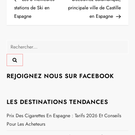
a
stations de Ski en
principale ville de Castille
Espagne
en Espagne
v
i
Rechercher :
g
a
t
REJOIGNEZ NOUS SUR FACEBOOK
i
LES DESTINATIONS TENDANCES
o
Prix Des Cigarettes En Espagne : Tarifs 2026 Et Conseils
n
Pour Les Acheteurs