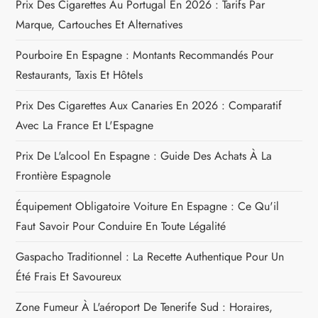
d
Prix Des Cigarettes Au Portugal En 2026 : Tarifs Par
e
Marque, Cartouches Et Alternatives
Pourboire En Espagne : Montants Recommandés Pour
l
Restaurants, Taxis Et Hôtels
’
Prix Des Cigarettes Aux Canaries En 2026 : Comparatif
a
Avec La France Et L'Espagne
Prix De L'alcool En Espagne : Guide Des Achats À La
r
Frontière Espagnole
t
Équipement Obligatoire Voiture En Espagne : Ce Qu'il
i
Faut Savoir Pour Conduire En Toute Légalité
Gaspacho Traditionnel : La Recette Authentique Pour Un
c
Été Frais Et Savoureux
l
Zone Fumeur À L'aéroport De Tenerife Sud : Horaires,