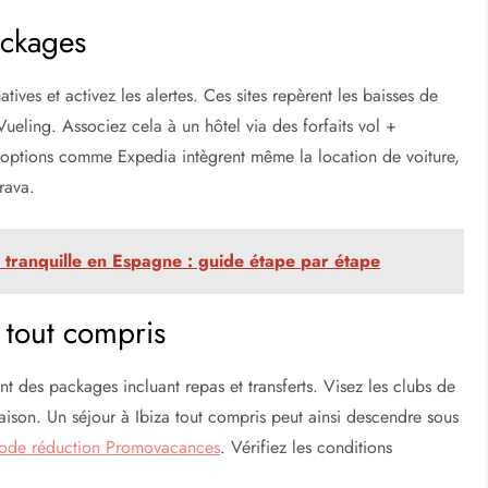
s économies
lisés en voyages
de deals actualisés quotidiennement. Commencez par les
rnisseurs. Ils scannent les bases de données pour afficher les
utils comme Kayak ou Skyscanner analysent des milliers de
les recherches selon vos dates flexibles.
ackages
ives et activez les alertes. Ces sites repèrent les baisses de
eling. Associez cela à un hôtel via des forfaits vol +
ptions comme Expedia intègrent même la location de voiture,