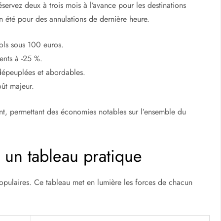
rge de threads sur des offres pour Minorque ou Grenade. Les
tions à prix cassés, comme un hôtel 4 étoiles à Alicante pour
r obtenir des retours personnalisés basés sur des expériences
é de l'économie espagnole
our réserver
ai, hors fêtes. Les vendredis soirs voient souvent les
éservez deux à trois mois à l’avance pour les destinations
n été pour des annulations de dernière heure.
vols sous 100 euros.
ents à -25 %.
dépeuplées et abordables.