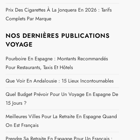
Frontière Espagnole
Équipement Obligatoire Voiture En Espagne : Ce
Qu'il Faut Savoir Pour Conduire En Toute Légalité
Gaspacho Traditionnel : La Recette Authentique Pour
Un Été Frais Et Savoureux
Zone Fumeur À L'aéroport De Tenerife Sud : Horaires,
Emplacement Et Conseils Pratiques
Prix D'une Cartouche De Cigarette Duty Free À
Madrid En 2026 : Tarifs Et Conseils Pour Vos Achats
Prix Des Cigarettes À La Jonquera En 2026 : Tarifs
Complets Par Marque
NOS DERNIÈRES PUBLICATIONS
VOYAGE