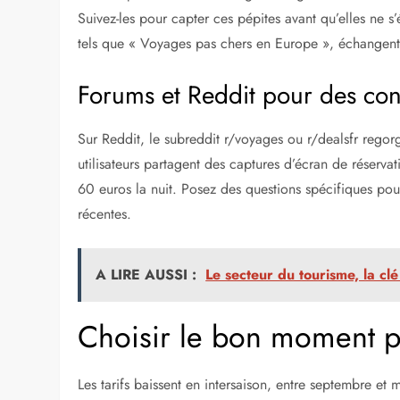
destinations espagnoles populaires. Par exemple, un ci
vacances scolaires.
Activez aussi les trackers de prix sur Google Flights. I
un billet pour Valence passe sous les 50 euros. Cette
quotidien. Des services comme Voyages Pirates curent 
des croisières aux Canaries aux city breaks à Bilbao.
Suivre les réseaux socia
Les comptes Twitter ou Instagram d’agences comme 
Suivez-les pour capter ces pépites avant qu’elles ne
tels que « Voyages pas chers en Europe », échangent 
Forums et Reddit pour des conse