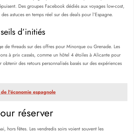
rcuit à Séville à -40 % apparaît souvent juste avant les
ls surveillent les variations et vous avertissent par e-mail quand
 approche passive génère des opportunités sans effort
les bons plans et les partagent via newsletter, couvrant tout,
ux et communautés en ligne
TUI ou Leclerc Voyages postent des codes promo éphémères.
 s’épuisent. Des groupes Facebook dédiés aux voyages low-cost,
des astuces en temps réel sur des deals pour l’Espagne.
ils d’initiés