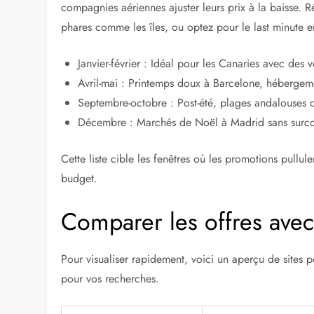
Sur Reddit, le subreddit r/voyages ou r/dealsfr rego
utilisateurs partagent des captures d’écran de réserva
60 euros la nuit. Posez des questions spécifiques pou
récentes.
A LIRE AUSSI :
Le secteur du tourisme, la cl
Choisir le bon moment p
Les tarifs baissent en intersaison, entre septembre et m
compagnies aériennes ajuster leurs prix à la baisse. R
phares comme les îles, ou optez pour le last minute e
Janvier-février : Idéal pour les Canaries avec des 
Avril-mai : Printemps doux à Barcelone, hébergem
Septembre-octobre : Post-été, plages andalouses 