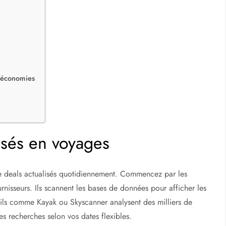
s avec ses plages ensoleillées, ses villes vibrantes et sa
en passant par les côtes andalouses, ce pays offre un mélange
un séjour abordable demande de la stratégie. Les prix des vols
s simples permettent de repérer les meilleures affaires. Que
jorque, des outils en ligne et des habitudes ciblées
ille des méthodes concrètes pour
dénicher des réductions
ler vos valises à moindre coût ?