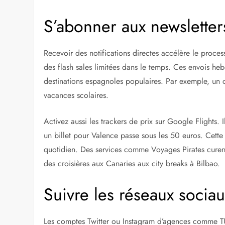
idéal pour explorer les routes sinueuses de la Costa B
A LIRE AUSSI :
Comment organiser un séjour 
Agences en ligne pour séjours
Des acteurs comme Promovacances ou Fram proposent d
vacances aux Baléares où les tarifs chutent en basse 
les 500 euros par personne pour sept nuits
avec un 
d’annulation flexibles pour plus de sérénité.
S’abonner aux newsletters
Recevoir des notifications directes accélère le proce
des flash sales limitées dans le temps. Ces envois he