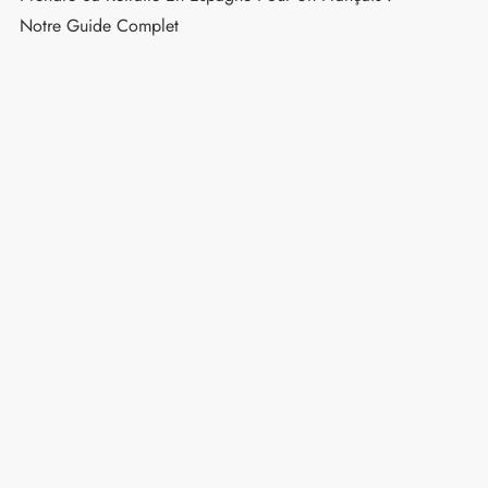
Pourboire En Espagne : Montants Recommandés
Pour Restaurants, Taxis Et Hôtels
Que Voir En Andalousie : 15 Lieux Incontournables
Quel Budget Prévoir Pour Un Voyage En Espagne De
15 Jours ?
Meilleures Villes Pour La Retraite En Espagne Quand
On Est Français
Prendre Sa Retraite En Espagne Pour Un Français :
Notre Guide Complet