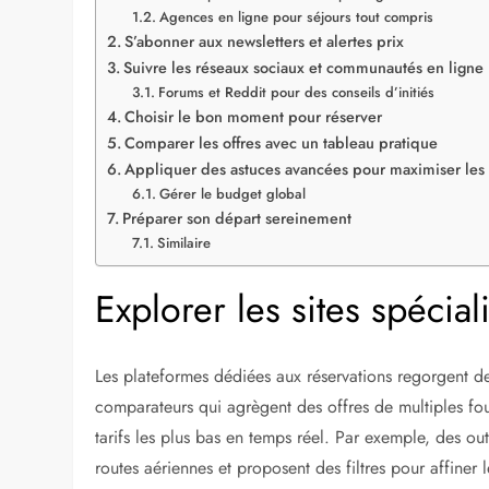
L’Espagne attire chaque année des millions de voyageur
gastronomie irrésistible. De Barcelone aux Canaries, 
parfait de culture et de détente. Pourtant, organiser 
et hébergements fluctuent rapidement, mais des astuce
vous visiez un week-end à Madrid ou une semaine à Ma
transforment la recherche en réussite. Ce guide déta
substantielles, sans sacrifier le confort. Prêt à embal
Sommaire
Explorer les sites spécialisés en voyages
Les comparateurs de vols et packages
Agences en ligne pour séjours tout compris
S’abonner aux newsletters et alertes prix
Suivre les réseaux sociaux et communautés en ligne
Forums et Reddit pour des conseils d’initiés
Choisir le bon moment pour réserver
Comparer les offres avec un tableau pratique