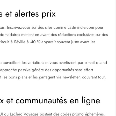
rava.
tranquille en Espagne : guide étape par étape
 tout compris
es packages incluant repas et transferts. Visez les clubs de
saison. Un séjour à Ibiza tout compris peut ainsi descendre sous
code réduction Promovacances
. Vérifiez les conditions
 et alertes prix
ssus. Inscrivez-vous sur des sites comme Lastminute.com pour
bdomadaires mettent en avant des réductions exclusives sur des