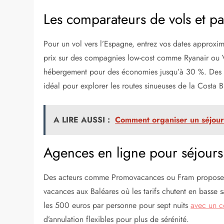
Appliquer des astuces avancées pour maximiser le
Gérer le budget global
Préparer son départ sereinement
Similaire
Explorer les sites spécia
Les plateformes dédiées aux réservations regorgent 
comparateurs qui agrègent des offres de multiples fou
tarifs les plus bas en temps réel. Par exemple, des o
routes aériennes et proposent des filtres pour affiner 
Les comparateurs de vols et p
Pour un vol vers l’Espagne, entrez vos dates approximat
prix sur des compagnies low-cost comme Ryanair ou Vu
hébergement pour des économies jusqu’à 30 %. Des o