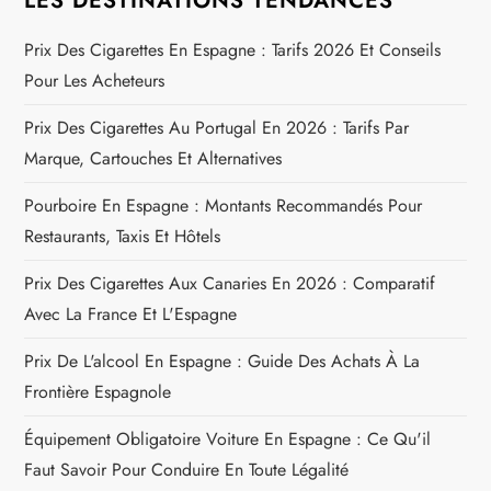
LES DESTINATIONS TENDANCES
l
Prix Des Cigarettes En Espagne : Tarifs 2026 Et Conseils
’
Pour Les Acheteurs
a
Prix Des Cigarettes Au Portugal En 2026 : Tarifs Par
Marque, Cartouches Et Alternatives
r
Pourboire En Espagne : Montants Recommandés Pour
t
Restaurants, Taxis Et Hôtels
i
Prix Des Cigarettes Aux Canaries En 2026 : Comparatif
Avec La France Et L'Espagne
c
Prix De L'alcool En Espagne : Guide Des Achats À La
l
Frontière Espagnole
e
Équipement Obligatoire Voiture En Espagne : Ce Qu'il
Faut Savoir Pour Conduire En Toute Légalité