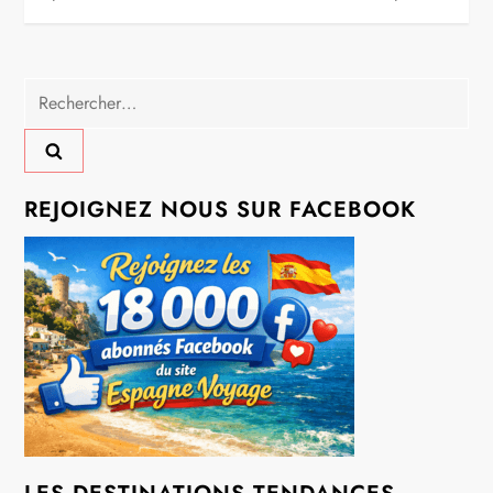
v
i
Rechercher :
g
a
t
REJOIGNEZ NOUS SUR FACEBOOK
i
o
n
d
e