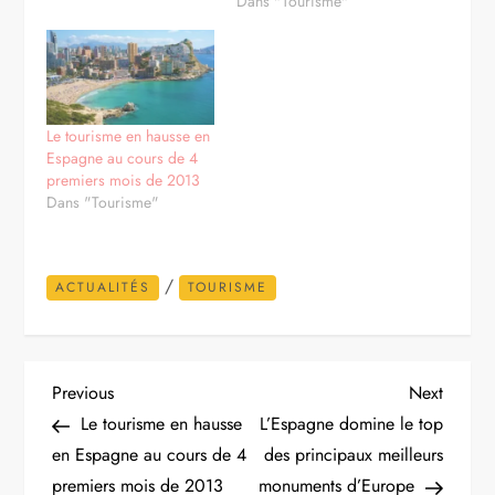
Dans "Tourisme"
Le tourisme en hausse en
Espagne au cours de 4
premiers mois de 2013
Dans "Tourisme"
/
ACTUALITÉS
TOURISME
N
Previous
Next
Previous
Next
Post
Post
Le tourisme en hausse
L’Espagne domine le top
a
en Espagne au cours de 4
des principaux meilleurs
premiers mois de 2013
monuments d’Europe