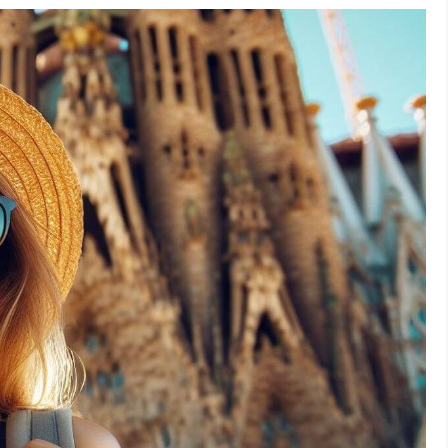
n Espagne : itinéraire
r le cœur et l’âme de la
pagne, où chaque étape est une promesse d’émerveillement. Au
lorerez le cœur battant et l’âme profonde de la
péninsule
 bien connus sous un jour nouveau. Préparez-vous à vivre une
culturel riche, paysages époustouflants et saveurs exquises.