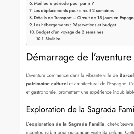
Sommaire
Démarrage de l’aventure à Barcelone
Exploration de la Sagrada Familia et du parc Güell
Découverte des saveurs locales au marché de la Bo
Cap sur Valence, entre tradition et modernité
Visite du complexe futuriste de la Cité des Arts et 
Balade dans le jardin del Turia
Immersion culturelle à Grenade
L’Alhambra : un joyau architectural
Les quartiers historiques d’Albaicín et Sacromonte
Séville : le cœur andalou bat ici
Circuit de 15 jours en Espagne
Meilleure période pour partir ?
Les déplacements pour circuit 2 semaines
Détails de Transport – Circuit de 15 jours en Espagn
Les hébergements : Réservations et budget
Budget d’un voyage de 2 semaines
Similaire