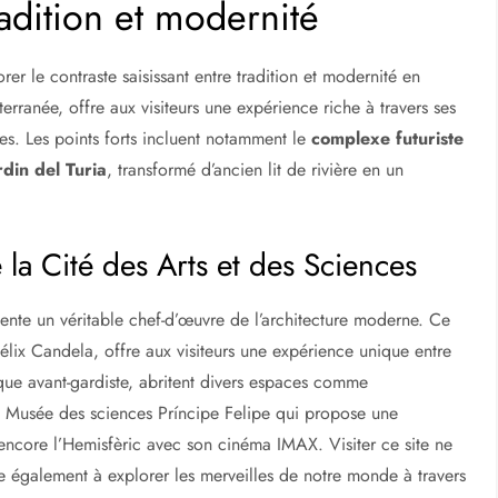
s au marché de la Boqueria
ble pour quiconque souhaite s’immerger dans les
saveurs
rais, offrant une palette de goûts et couleurs reflétant la
seulement de découvrir des
produits du terroir
mais aussi
agnols.
achés du littoral des Rías Baixas
adition et modernité
er le contraste saisissant entre tradition et modernité en
erranée, offre aux visiteurs une expérience riche à travers ses
tes. Les points forts incluent notamment le
complexe futuriste