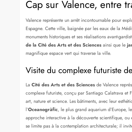
Découverte des saveurs locale
Le marché de la Boqueria représente un incontourna
locales
de Barcelone. Ses étals débordent de produits f
richesse culinaire catalane. Cette visite permet non 
d’expérimenter le dynamisme propre aux marchés esp
A LIRE AUSSI :
À la découverte des trésors c
Cap sur Valence, entre tr
Valence représente un arrêt incontournable pour explor
Espagne. Cette ville, baignée par les eaux de la Médit
monuments historiques et ses réalisations avant-gardis