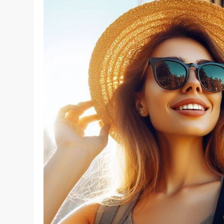
Accueil
»
Lieux à visiter
»
Circuit de 15 jours en Espagne 
péninsule ibérique