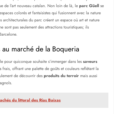
 à Barcelone
lone
, un point de départ idéal pour s’immerger dans le riche
tte métropole offre une combinaison parfaite entre art, histoire
 dès les premiers instants du voyage.
lia et du parc Güell
 inachevé de l’architecte Antoni Gaudí, représente une étape
 basilique, célèbre pour ses tours spirales et sa façade
ue de l’art nouveau catalan. Non loin de là, le
parc Güell
se
spaces colorés et fantaisistes qui fusionnent avec la nature
es architecturales du parc créent un espace où art et nature
e sont pas seulement des attractions touristiques; ils
 Barcelone.