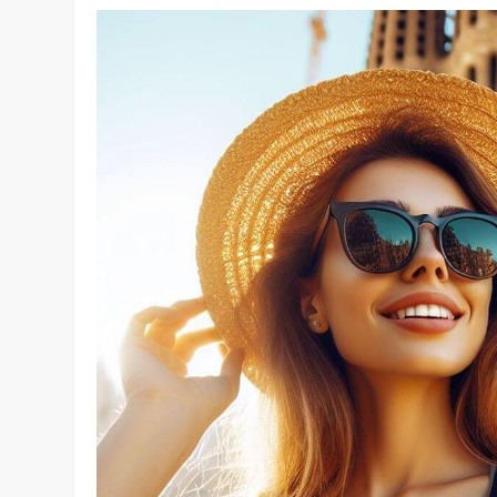
Circuit de 15 jours e
exclusif pour explore
péninsule ibérique
Embarquez pour un voyage inoubliable à travers l’Es
fil de ce
circuit de 15 jours en Espagne
, vous exp
ibérique
, dévoilant des trésors cachés et des joyaux
aventure qui éveillera tous vos sens, entre patrimoine 