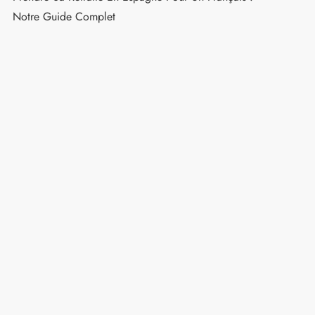
Pourboire En Espagne : Montants Recommandés
Pour Restaurants, Taxis Et Hôtels
Que Voir En Andalousie : 15 Lieux Incontournables
Quel Budget Prévoir Pour Un Voyage En Espagne De
15 Jours ?
Meilleures Villes Pour La Retraite En Espagne Quand
On Est Français
Prendre Sa Retraite En Espagne Pour Un Français :
Notre Guide Complet