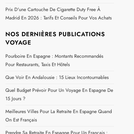
Frontière Espagnole
Équipement Obligatoire Voiture En Espagne : Ce
Qu'il Faut Savoir Pour Conduire En Toute Légalité
Gaspacho Traditionnel : La Recette Authentique Pour
Un Été Frais Et Savoureux
Zone Fumeur À L'aéroport De Tenerife Sud : Horaires,
Emplacement Et Conseils Pratiques
Prix Des Cigarettes À La Jonquera En 2026 : Tarifs
Complets Par Marque
Prix D'une Cartouche De Cigarette Duty Free À
Madrid En 2026 : Tarifs Et Conseils Pour Vos Achats
NOS DERNIÈRES PUBLICATIONS
VOYAGE