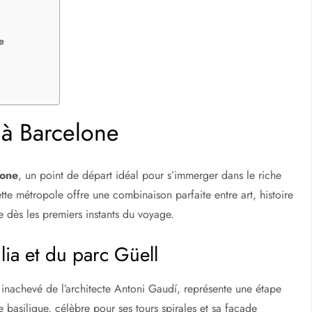
queria
des Sciences
e