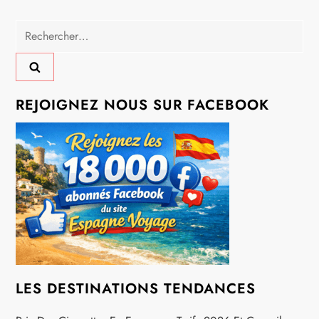
g
Rechercher :
a
t
REJOIGNEZ NOUS SUR FACEBOOK
i
o
n
d
e
l
LES DESTINATIONS TENDANCES