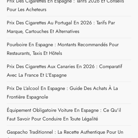
’
Prix Des Cigarettes En Espagne : Tarifs 2026 Et Conseils
Pour Les Acheteurs
a
Prix Des Cigarettes Au Portugal En 2026 : Tarifs Par
r
Marque, Cartouches Et Alternatives
t
Pourboire En Espagne : Montants Recommandés Pour
Restaurants, Taxis Et Hôtels
i
Prix Des Cigarettes Aux Canaries En 2026 : Comparatif
c
Avec La France Et L'Espagne
l
Prix De L'alcool En Espagne : Guide Des Achats À La
Frontière Espagnole
e
Équipement Obligatoire Voiture En Espagne : Ce Qu'il
Faut Savoir Pour Conduire En Toute Légalité
Gaspacho Traditionnel : La Recette Authentique Pour Un