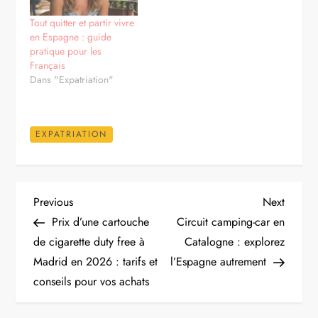
Tout quitter et partir vivre
en Espagne : guide
pratique pour les
Français
Dans "Expatriation"
EXPATRIATION
N
Previous
Next
Previous
Next
Post
Post
Prix d’une cartouche
Circuit camping-car en
a
de cigarette duty free à
Catalogne : explorez
Madrid en 2026 : tarifs et
l’Espagne autrement
v
conseils pour vos achats
i