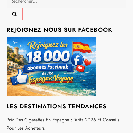
a
t
REJOIGNEZ NOUS SUR FACEBOOK
i
o
n
d
e
l
LES DESTINATIONS TENDANCES
’
Prix Des Cigarettes En Espagne : Tarifs 2026 Et Conseils
Pour Les Acheteurs