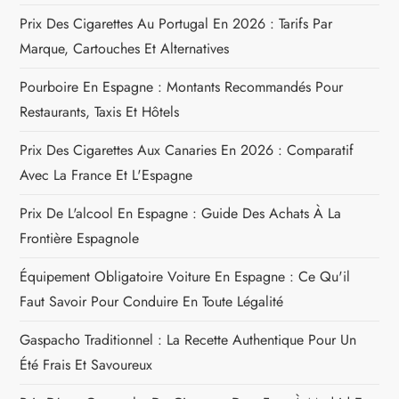
a
Prix Des Cigarettes Au Portugal En 2026 : Tarifs Par
r
Marque, Cartouches Et Alternatives
t
Pourboire En Espagne : Montants Recommandés Pour
Restaurants, Taxis Et Hôtels
i
Prix Des Cigarettes Aux Canaries En 2026 : Comparatif
c
Avec La France Et L'Espagne
l
Prix De L'alcool En Espagne : Guide Des Achats À La
Frontière Espagnole
e
Équipement Obligatoire Voiture En Espagne : Ce Qu'il
Faut Savoir Pour Conduire En Toute Légalité
Gaspacho Traditionnel : La Recette Authentique Pour Un
Été Frais Et Savoureux