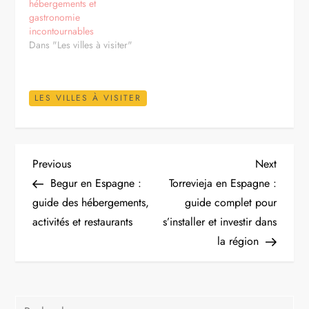
hébergements et
gastronomie
incontournables
Dans "Les villes à visiter"
LES VILLES À VISITER
N
Previous
Next
Previous
Next
Post
Post
Begur en Espagne :
Torrevieja en Espagne :
a
guide des hébergements,
guide complet pour
activités et restaurants
s’installer et investir dans
v
la région
i
g
Rechercher :