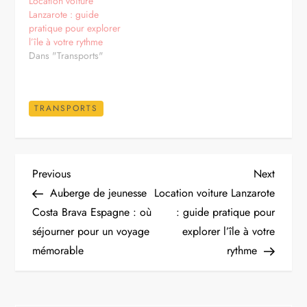
Location voiture
Lanzarote : guide
pratique pour explorer
l’île à votre rythme
Dans "Transports"
TRANSPORTS
N
Previous
Next
Previous
Next
Post
Post
Auberge de jeunesse
Location voiture Lanzarote
a
Costa Brava Espagne : où
: guide pratique pour
séjourner pour un voyage
explorer l’île à votre
v
mémorable
rythme
i