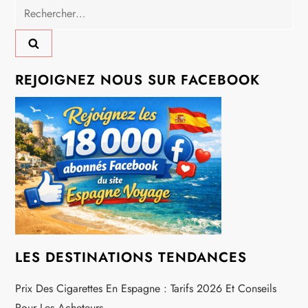
g
Rechercher :
a
t
REJOIGNEZ NOUS SUR FACEBOOK
i
o
n
d
e
l
LES DESTINATIONS TENDANCES
’
Prix Des Cigarettes En Espagne : Tarifs 2026 Et Conseils
Pour Les Acheteurs