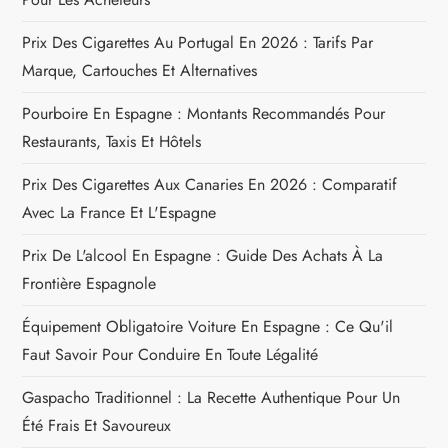
a
Prix Des Cigarettes Au Portugal En 2026 : Tarifs Par
r
Marque, Cartouches Et Alternatives
t
Pourboire En Espagne : Montants Recommandés Pour
Restaurants, Taxis Et Hôtels
i
Prix Des Cigarettes Aux Canaries En 2026 : Comparatif
c
Avec La France Et L'Espagne
l
Prix De L'alcool En Espagne : Guide Des Achats À La
Frontière Espagnole
e
Équipement Obligatoire Voiture En Espagne : Ce Qu'il
Faut Savoir Pour Conduire En Toute Légalité
Gaspacho Traditionnel : La Recette Authentique Pour Un
Été Frais Et Savoureux