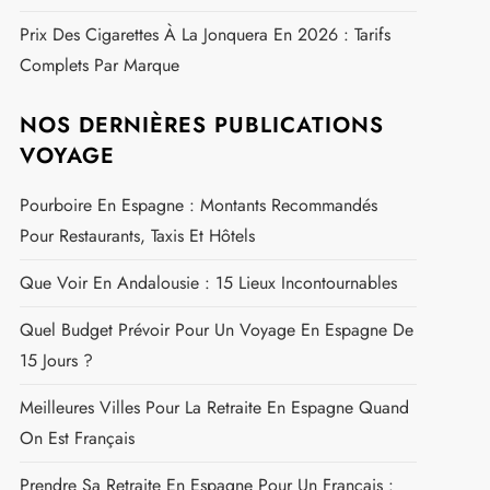
Frontière Espagnole
Équipement Obligatoire Voiture En Espagne : Ce
Qu'il Faut Savoir Pour Conduire En Toute Légalité
Gaspacho Traditionnel : La Recette Authentique Pour
Un Été Frais Et Savoureux
Zone Fumeur À L'aéroport De Tenerife Sud : Horaires,
Emplacement Et Conseils Pratiques
Prix D'une Cartouche De Cigarette Duty Free À
Madrid En 2026 : Tarifs Et Conseils Pour Vos Achats
Prix Des Cigarettes À La Jonquera En 2026 : Tarifs
Complets Par Marque
NOS DERNIÈRES PUBLICATIONS
VOYAGE