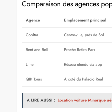
Points de location scoote
Le cœur de Madrid abonde en agences prêtes à vous 
Tours facilitent le départ immédiat vers les plazas an
protections complètes, idéales pour une balade matinal
variées pour tous les budgets. Lime déploie un réseau
spontanées. Ces emplacements stratégiques minimisent 
Chacune intègre des services comme la livraison à dom
précis.
Comparaison des agences pop
Agence
Emplacement principal
Cooltra
Centre-ville, près de Sol