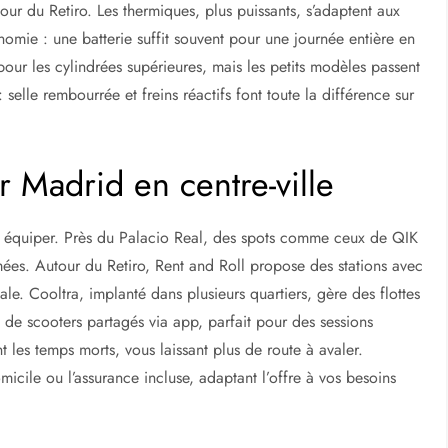
ela le plaisir de rouler sous le soleil madrilène, casque sous le
s électriques réduisent l’empreinte carbone tout en filant
a maniabilité, tandis que les habitués gagnent en autonomie.
nergie bouillonnante de la ville.
arifs et exemples de trajets populaires
 scooter sélectionner ?
drid
, grâce à leur silence et leur recharge facile. Ils
ur du Retiro. Les thermiques, plus puissants, s’adaptent aux
onomie : une batterie suffit souvent pour une journée entière en
our les cylindrées supérieures, mais les petits modèles passent
 selle rembourrée et freins réactifs font toute la différence sur