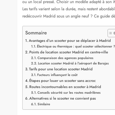
Location d’un scoote
explorer la capitale 
Madrid pulse au rythme des rues animées et des monu
le Parque del Retiro sans les embouteillages, un scoo
Madrid
permet de slalomer entre les avenues larges et l
visage. Avec des options électriques ou thermiques, ces
transports publics saturent vite. Des stations de locat
ou un local pressé. Choisir un modèle adapté à son it
Les tarifs varient selon la durée, mais restent aborda
redécouvrir Madrid sous un angle neuf ? Ce guide déta
Sommaire