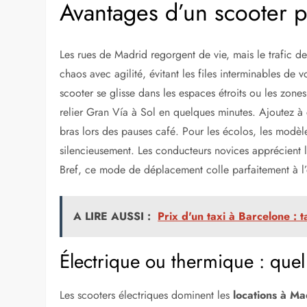
Avantages d’un scooter pour se déplacer à Madrid
Électrique ou thermique : quel scooter sélectionner 
Points de location scooter Madrid en centre-ville
Comparaison des agences populaires
Location scooter Madrid à l’aéroport de Barajas
Tarifs pour une location scooter Madrid
Facteurs influençant le coût
Étapes pour louer un scooter sans accroc
Routes incontournables en scooter à Madrid
Conseils sécurité sur les routes madrilènes
Alternatives si le scooter ne convient pas
Similaire
Avantages d’un scooter 
Les rues de Madrid regorgent de vie, mais le trafic de
chaos avec agilité, évitant les files interminables de v
scooter se glisse dans les espaces étroits ou les zon