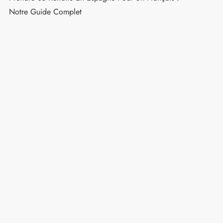
Pourboire En Espagne : Montants Recommandés
Pour Restaurants, Taxis Et Hôtels
Que Voir En Andalousie : 15 Lieux Incontournables
Quel Budget Prévoir Pour Un Voyage En Espagne De
15 Jours ?
Meilleures Villes Pour La Retraite En Espagne Quand
On Est Français
Prendre Sa Retraite En Espagne Pour Un Français :
Notre Guide Complet