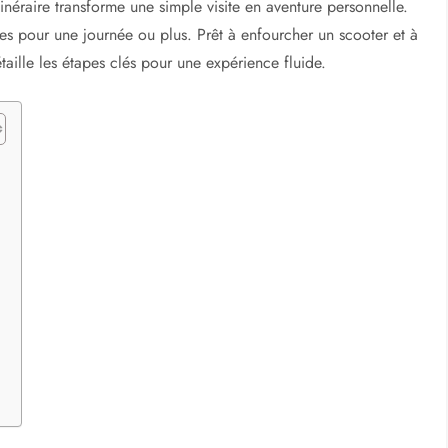
r à Madrid : Guide pour
espagnole
ments emblématiques. Pour naviguer entre le Palacio Real et
ter s’impose comme allié idéal. La
location d’un scooter à
es ruelles étroites, tout en profitant d’un vent frais sur le
 deux-roues offrent une flexibilité rare dans une ville où les
ion parsèment le centre, rendant l’accès simple pour un touriste
inéraire transforme une simple visite en aventure personnelle.
bles pour une journée ou plus. Prêt à enfourcher un scooter et à
ille les étapes clés pour une expérience fluide.