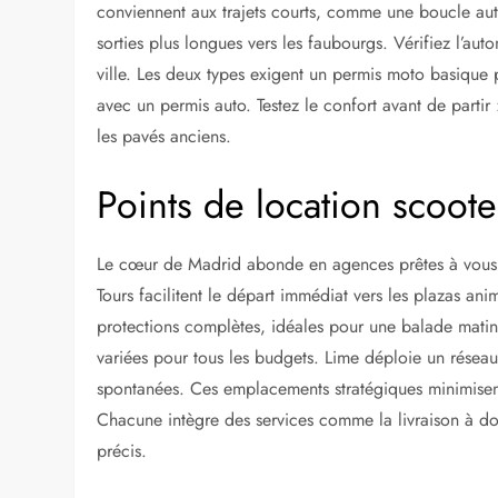
relier Gran Vía à Sol en quelques minutes. Ajoutez à c
bras lors des pauses café. Pour les écolos, les modèle
silencieusement. Les conducteurs novices apprécient l
Bref, ce mode de déplacement colle parfaitement à l’é
A LIRE AUSSI :
Prix d'un taxi à Barcelone : t
Électrique ou thermique : quel
Les scooters électriques dominent les
locations à Ma
conviennent aux trajets courts, comme une boucle auto
sorties plus longues vers les faubourgs. Vérifiez l’aut
ville. Les deux types exigent un permis moto basique p
avec un permis auto. Testez le confort avant de partir :
les pavés anciens.