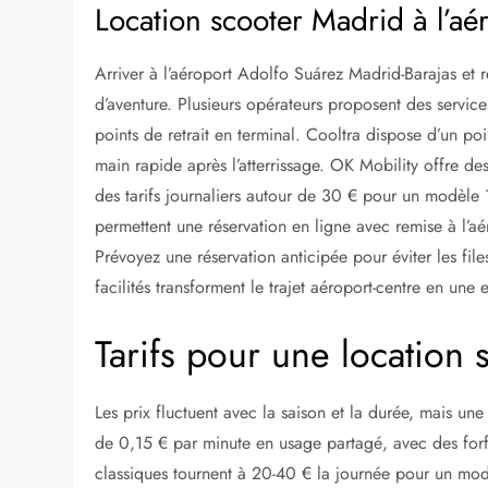
Rent and Roll
Proche Retiro Park
Lime
Réseau étendu via app
QIK Tours
À côté du Palacio Real
A LIRE AUSSI :
Location voiture Minorque aé
Location scooter Madrid à l’aé
Arriver à l’aéroport Adolfo Suárez Madrid-Barajas et r
d’aventure. Plusieurs opérateurs proposent des servic
points de retrait en terminal. Cooltra dispose d’un poin