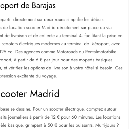
Équipements complets, focus électrique
Sessions courtes, déverrouillage mobile
E-scooters et e-bikes combinés
roport : guide pratique pour louer facilement
roport de Barajas
epartir directement sur deux roues simplifie les débuts
es de location scooter Madrid directement sur place ou via
t de livraison et de collecte au terminal 4, facilitant la prise en