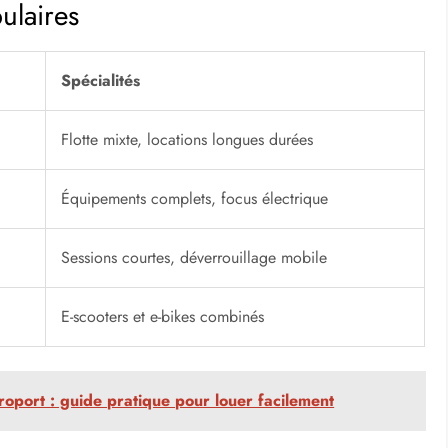
r Madrid en centre-ville
équiper. Près du Palacio Real, des spots comme ceux de QIK
imées. Autour du Retiro, Rent and Roll propose des stations avec
e. Cooltra, implanté dans plusieurs quartiers, gère des flottes
 de scooters partagés via app, parfait pour des sessions
les temps morts, vous laissant plus de route à avaler.
icile ou l’assurance incluse, adaptant l’offre à vos besoins
ulaires
Spécialités
Flotte mixte, locations longues durées