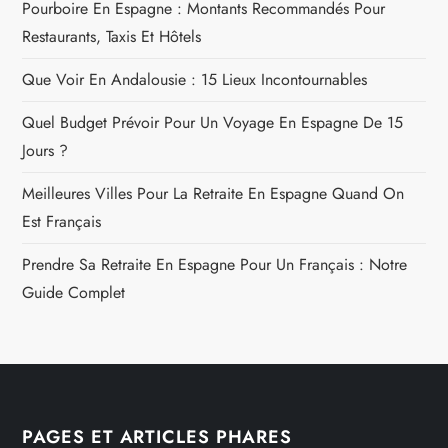
Emplacement Et Conseils Pratiques
Prix Des Cigarettes À La Jonquera En 2026 : Tarifs
Complets Par Marque
Prix D'une Cartouche De Cigarette Duty Free À Madrid En
2026 : Tarifs Et Conseils Pour Vos Achats
NOS DERNIÈRES PUBLICATIONS
VOYAGE
Pourboire En Espagne : Montants Recommandés Pour
Restaurants, Taxis Et Hôtels
Que Voir En Andalousie : 15 Lieux Incontournables
Quel Budget Prévoir Pour Un Voyage En Espagne De 15
Jours ?