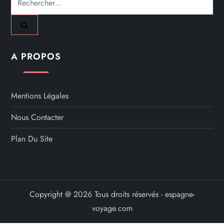
Pourboire En Espagne : Montants Recommandés Pour
Restaurants, Taxis Et Hôtels
Prix Des Cigarettes Aux Canaries En 2026 : Comparatif
Avec La France Et L'Espagne
Prix De L'alcool En Espagne : Guide Des Achats À La
Frontière Espagnole
Rechercher :
A PROPOS