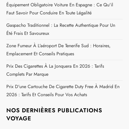
Prix Des Cigarettes Au Portugal En 2026 : Tarifs Par
r
Marque, Cartouches Et Alternatives
t
Pourboire En Espagne : Montants Recommandés Pour
Restaurants, Taxis Et Hôtels
i
Prix Des Cigarettes Aux Canaries En 2026 : Comparatif
c
Avec La France Et L'Espagne
l
Prix De L'alcool En Espagne : Guide Des Achats À La
Frontière Espagnole
e
Équipement Obligatoire Voiture En Espagne : Ce Qu'il
Faut Savoir Pour Conduire En Toute Légalité
Gaspacho Traditionnel : La Recette Authentique Pour Un
Été Frais Et Savoureux
Zone Fumeur À L'aéroport De Tenerife Sud : Horaires,