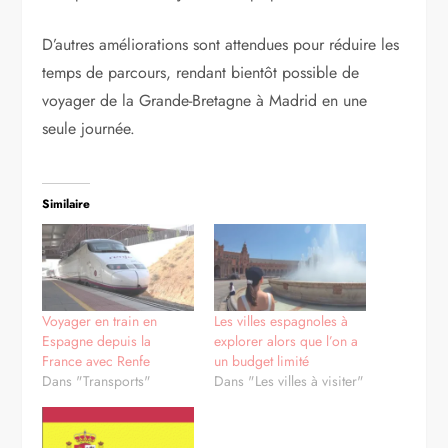
entrepris dans notre pays. Il s’agit d’une infrastructure
stratégique qui va être un nouveau pôle de prospérité
pour la Catalogne, le reste de l’Espagne et de
l’Europe entière « , a déclaré le Premier ministre
espagnol Mariano Rajoy.
En effet, il sera bientôt possible de prendre un train à
grande vitesse au départ de Londres dans la matinée,
de faire la connexion à Paris puis de se rendre dans
la capitale catalane juste à temps pour le dîner.
D’autres améliorations sont attendues pour réduire les
temps de parcours, rendant bientôt possible de
voyager de la Grande-Bretagne à Madrid en une
seule journée.