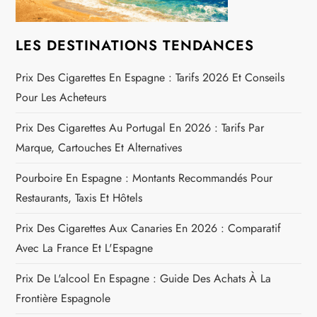
a
t
REJOIGNEZ NOUS SUR FACEBOOK
i
o
n
d
e
l
LES DESTINATIONS TENDANCES
’
Prix Des Cigarettes En Espagne : Tarifs 2026 Et Conseils
Pour Les Acheteurs
a