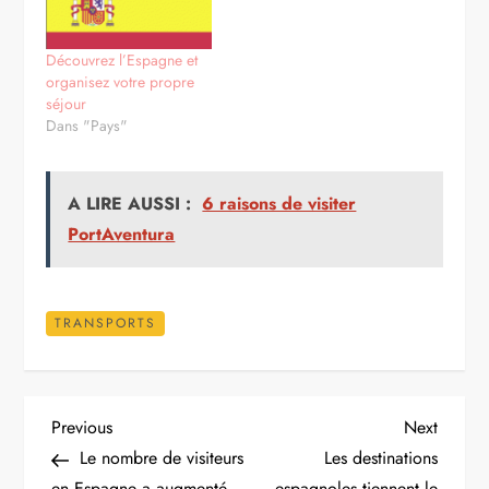
Similaire
Voyager en train en
Les villes espagnoles à
Espagne depuis la
explorer alors que l’on a
France avec Renfe
un budget limité
Dans "Transports"
Dans "Les villes à visiter"
Découvrez l’Espagne et
organisez votre propre
séjour
Dans "Pays"