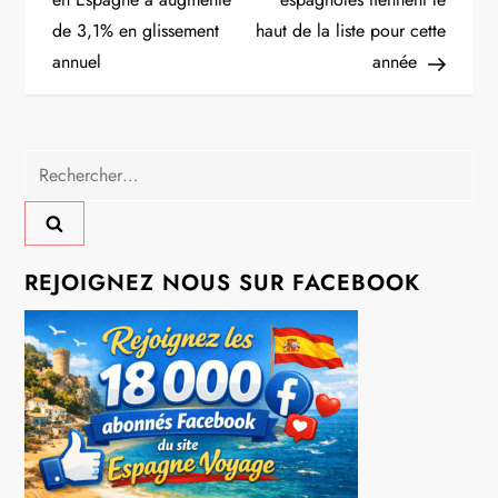
A LIRE AUSSI :
6 raisons de visiter
PortAventura
TRANSPORTS
N
Previous
Next
Previous
Next
Post
Post
Le nombre de visiteurs
Les destinations
a
en Espagne a augmenté
espagnoles tiennent le
de 3,1% en glissement
haut de la liste pour cette
v
annuel
année
i
g
Rechercher :